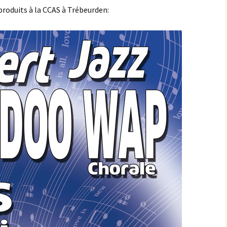
oduits à la CCAS à Trébeurden:
ête de la Musique 2025
Concerts 2019/2020
oncert au Gavel mai
025
Concerts 2018/2019
telier CIRCLE SONGS du
Photos du stage Circle
Concert au Bambou’s
9/03/25
Songs
2019
Au Pixie – Octobre 201
Concert au Bambou’s
Avril 2018
Au Café Théodore & à 
CCAS avril 2018