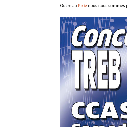
Outre au
Pixie
nous nous sommes pr
F
C
2
A
2