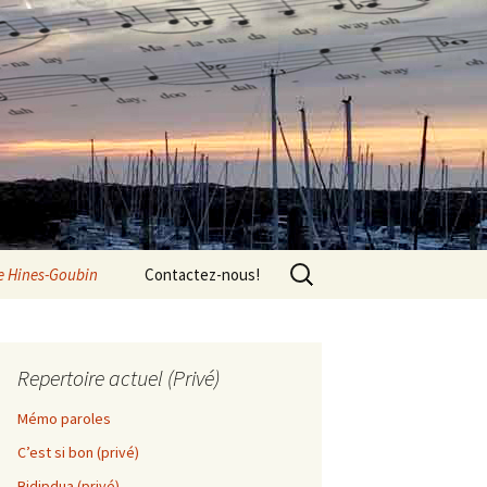
Rechercher :
re Hines-Goubin
Contactez-nous!
Repertoire actuel (Privé)
Mémo paroles
C’est si bon (privé)
Bidipdua (privé)