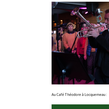
Au Café Théodore à Locquemeau :