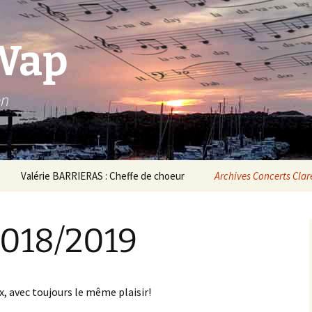
Wap
en
Valérie BARRIERAS : Cheffe de choeur
Archives Concerts Cla
ubade aux Jardins
Concerts 2023
’Arcadie Dec.2025
2018/2019
Concerts 2022
oncert au Village Gaulois
uillet 2025
Concert au Café
Théodore avril 2022
oncert à La Kafetière le
x, avec toujours le même plaisir!
2-06-2025
Concerts 2020/2021