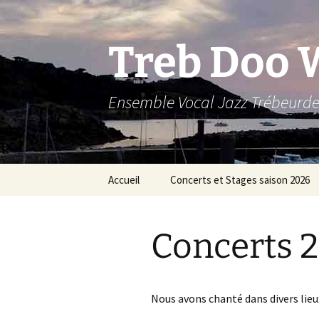
Aller
au
contenu
Treb Doo 
Ensemble Vocal Jazz Trébeurd
Accueil
Concerts et Stages saison 2026
Coordonnées de TDW
Archives – Concerts et
A
Stages 2025 – Valérie
d
Concerts 
C
J
C
Nous avons chanté dans divers lieu
2