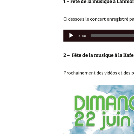
1 – Fête de la musique à Lannion
F
Ci dessous le concert enregistré pa
C
2
Lecteur
00:00
audio
A
2
2 – Fête de la musique à la Kafe
Prochainement des vidéos et des ph