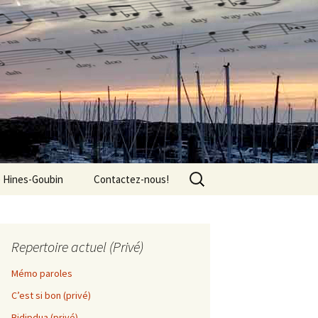
Rechercher :
e Hines-Goubin
Contactez-nous!
Repertoire actuel (Privé)
Mémo paroles
C’est si bon (privé)
Bidipdua (privé)