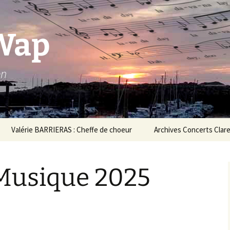
Wap
en
Valérie BARRIERAS : Cheffe de choeur
Archives Concerts Clar
ubade aux Jardins
Concerts 2023
’Arcadie Dec.2025
 Musique 2025
Concerts 2022
oncert au Village Gaulois
uillet 2025
Concert au Café
Théodore avril 2022
oncert à La Kafetière le
2-06-2025
Concerts 2020/2021