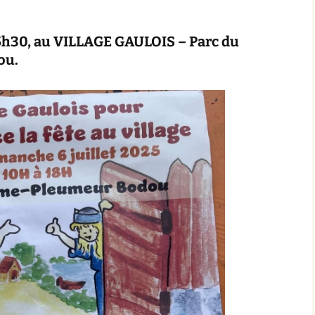
ête de la Musique 2025
Concerts 2019/2020
15h30,
au
VILLAGE GAULOIS
– Parc du
oncert au Gavel mai
ou
.
025
Concerts 2018/2019
telier CIRCLE SONGS du
Photos du stage Circle
Concert au Bambou’s
9/03/25
Songs
2019
Au Pixie – Octobre 2018
Concert au Bambou’s
Avril 2018
Au Café Théodore & à l
CCAS avril 2018