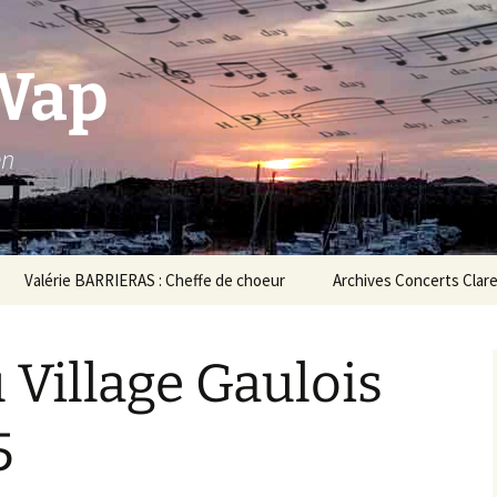
Wap
en
Valérie BARRIERAS : Cheffe de choeur
Archives Concerts Clar
ubade aux Jardins
Concerts 2023
’Arcadie Dec.2025
 Village Gaulois
Concerts 2022
oncert au Village
aulois Juillet 2025
Concert au Café
5
Théodore avril 2022
oncert à La Kafetière le
2-06-2025
Concerts 2020/2021