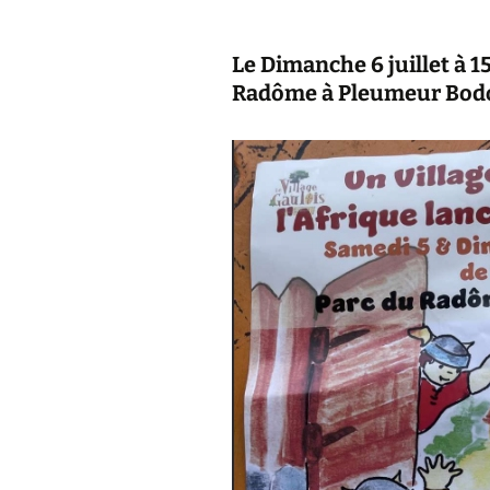
F
Le Dimanche 6 juillet à 
C
Radôme à
Pleumeur Bod
2
A
2