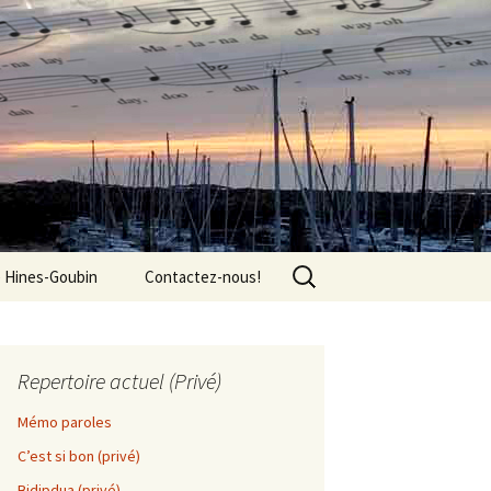
Rechercher :
e Hines-Goubin
Contactez-nous!
Repertoire actuel (Privé)
Mémo paroles
C’est si bon (privé)
Bidipdua (privé)