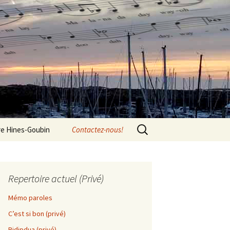
Rechercher :
re Hines-Goubin
Contactez-nous!
Repertoire actuel (Privé)
Mémo paroles
C’est si bon (privé)
Bidipdua (privé)