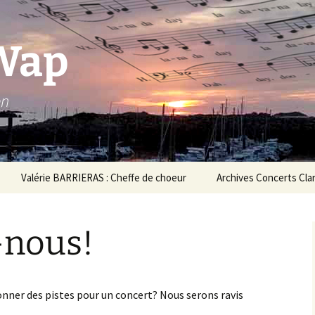
Wap
en
Valérie BARRIERAS : Cheffe de choeur
Archives Concerts Cla
ubade aux Jardins
Concerts 2023
’Arcadie Dec.2025
-nous!
Concerts 2022
oncert au Village Gaulois
uillet 2025
Concert au Café
Théodore avril 2022
oncert à La Kafetière le
donner des pistes pour un concert? Nous serons ravis
2-06-2025
Concerts 2020/2021