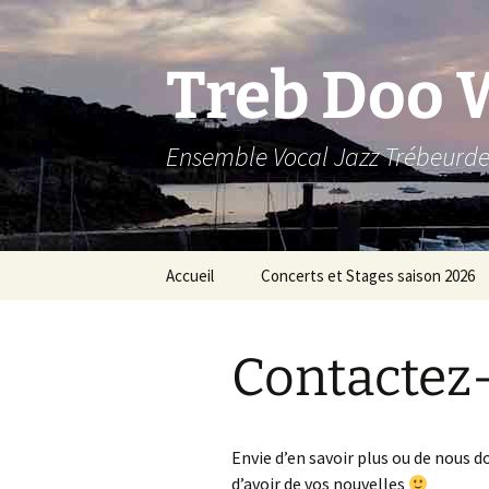
Aller
au
contenu
Treb Doo 
Ensemble Vocal Jazz Trébeurd
Accueil
Concerts et Stages saison 2026
Coordonnées de TDW
Archives – Concerts et
A
Stages 2025 – Valérie
d
Contactez
C
J
C
Envie d’en savoir plus ou de nous 
2
d’avoir de vos nouvelles