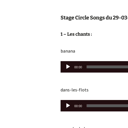
F
Stage Circle Songs du 29-0
C
2
1 – Les chants :
A
2
banana
Lecteur
00:00
audio
dans-les-flots
Lecteur
00:00
audio