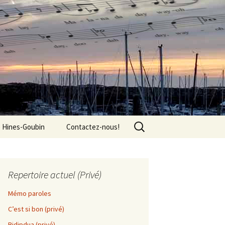
Rechercher :
e Hines-Goubin
Contactez-nous!
Repertoire actuel (Privé)
Mémo paroles
C’est si bon (privé)
Bidipdua (privé)