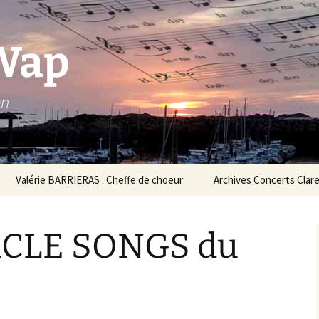
Wap
en
Valérie BARRIERAS : Cheffe de choeur
Archives Concerts Clar
ubade aux Jardins
Concerts 2023
’Arcadie Dec.2025
IRCLE SONGS du
Concerts 2022
oncert au Village Gaulois
uillet 2025
Concert au Café
Théodore avril 2022
oncert à La Kafetière le
2-06-2025
Concerts 2020/2021