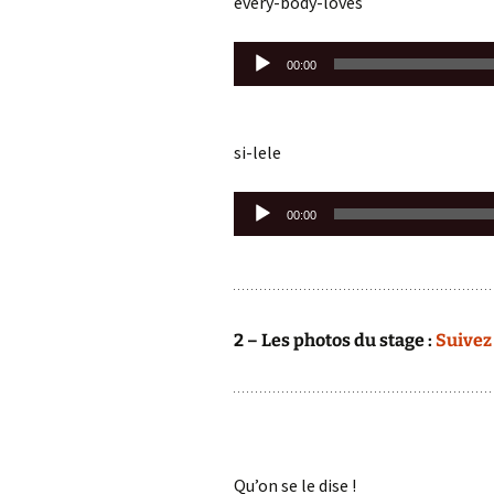
every-body-loves
Lecteur
00:00
audio
si-lele
Lecteur
00:00
audio
2 – Les photos du stage :
Suivez 
Qu’on se le dise !