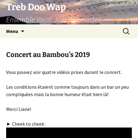
Aller
Treb Doo Wap
au
Ensemble Vocal Jazz Trébeurden
contenu
Recherc
Menu
Concert au Bambou’s 2019
Vous pouvez voir quatre vidéos prises durant le concert.
Les conditions étaient comme toujours dans un bar un peu
compliquées mais la bonne humeur était bien là!
Merci Liane!
► Cheek to cheek :