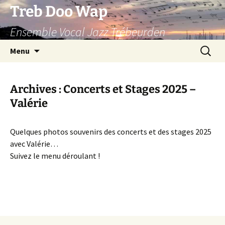
Aller
Treb Doo Wap
au
Ensemble Vocal Jazz Trébeurden
contenu
Recherc
Menu
Archives : Concerts et Stages 2025 –
Valérie
Quelques photos souvenirs des concerts et des stages 2025
avec Valérie…
Suivez le menu déroulant !