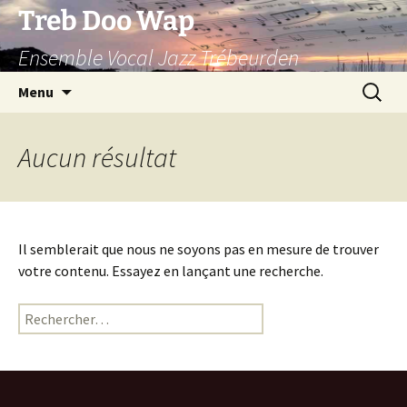
Aller
Treb Doo Wap
au
Ensemble Vocal Jazz Trébeurden
contenu
Recherc
Menu
Aucun résultat
Il semblerait que nous ne soyons pas en mesure de trouver
votre contenu. Essayez en lançant une recherche.
Rechercher :